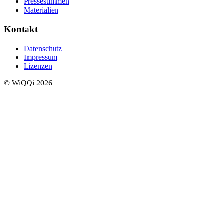
Pressestimmen
Materialien
Kontakt
Datenschutz
Impressum
Lizenzen
© WiQQi 2026