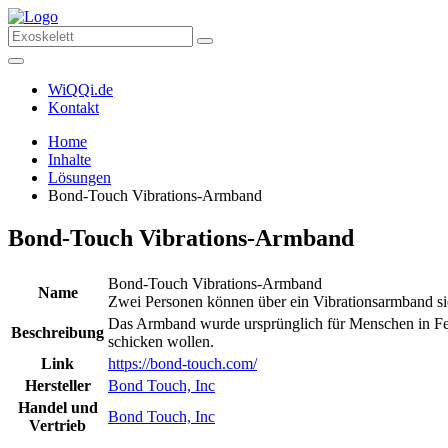
WiQQi.de
Kontakt
Home
Inhalte
Lösungen
Bond-Touch Vibrations-Armband
Bond-Touch Vibrations-Armband
Bond-Touch Vibrations-Armband
Name
Zwei Personen können über ein Vibrationsarmband sic
Das Armband wurde ursprünglich für Menschen in Fern
Beschreibung
schicken wollen.
Link
https://bond-touch.com/
Hersteller
Bond Touch, Inc
Handel und
Bond Touch, Inc
Vertrieb